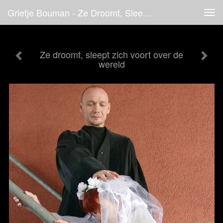
Grietje Bouman - Ze Droomt, Sleept Zich Voort Over De Wereld
Tog
navi
Ze droomt, sleept zich voort over de
wereld