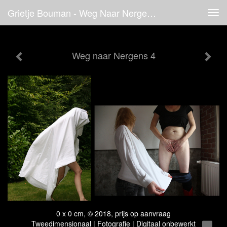
Grietje Bouman - Weg Naar Nergens 4
Tog
navi
Weg naar Nergens 4
0 x 0 cm, © 2018, prijs op aanvraag
Tweedimensionaal | Fotografie | Digitaal onbewerkt