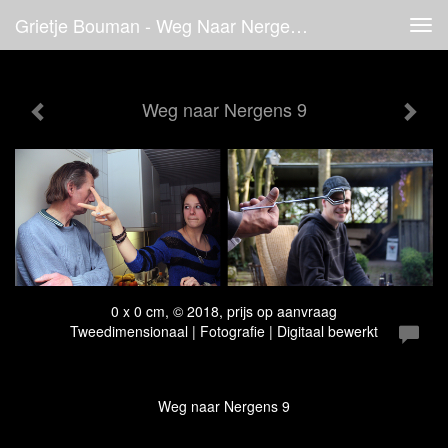
Grietje Bouman - Weg Naar Nergens 9
Tog
navi
Weg naar Nergens 9
0 x 0 cm, © 2018, prijs op aanvraag
Tweedimensionaal | Fotografie | Digitaal bewerkt
Weg naar Nergens 9