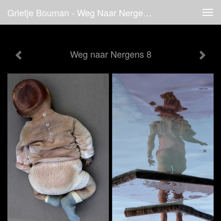
Grietje Bouman - Weg Naar Nergens 8
Tog
navi
Weg naar Nergens 8