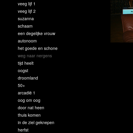
veeg lijf 1
veeg lijf 2
suzanna
schaam
een degelijke vrouw
autonoom
het goede en schone
weg naar nergens
tijd heelt
oogst
droomland
50+
arcadië 1
oog om oog
door nat heen
thuis komen
in de ziel geknepen
herfst